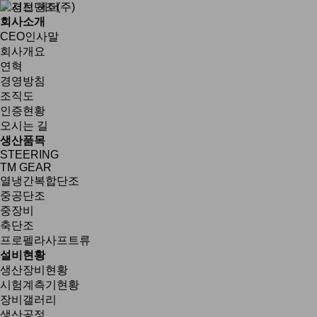
회사소개
CEO인사말
회사개요
연혁
경영방침
조직도
인증현황
오시는 길
생산품목
STEERING
TM GEAR
열냉간복합단조
중공단조
중장비
축단조
프로펠라사프트류
설비현황
생산장비현황
시험계측기현황
장비갤러리
생산공정