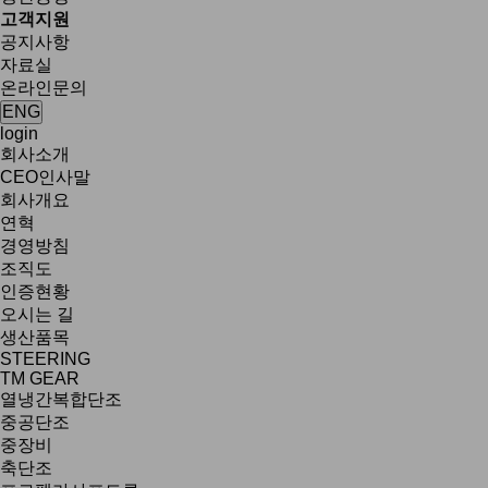
고객지원
공지사항
자료실
온라인문의
ENG
login
회사소개
CEO인사말
회사개요
연혁
경영방침
조직도
인증현황
오시는 길
생산품목
STEERING
TM GEAR
열냉간복합단조
중공단조
중장비
축단조