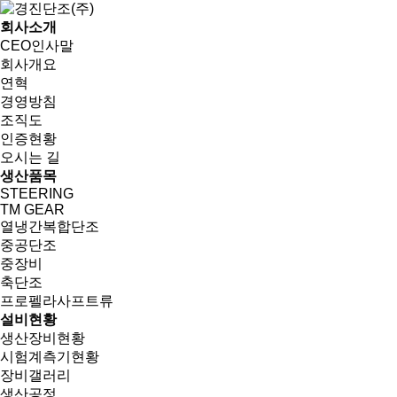
회사소개
CEO인사말
회사개요
연혁
경영방침
조직도
인증현황
오시는 길
생산품목
STEERING
TM GEAR
열냉간복합단조
중공단조
중장비
축단조
프로펠라사프트류
설비현황
생산장비현황
시험계측기현황
장비갤러리
생산공정