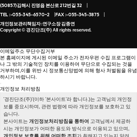
(50857)
김해시 진영읍 본산로 212번길 32
TEL :
-055-345-6570~2
FAX :
-055-345-3875
개인정보관리책임자 :
연구소장 김종연
Copyright ©
경진단조(주)
All rights reserved.
이메일주소 무단수집거부
본 홈페이지에 게시된 이메일 주소가 전자우편 수집 프로그램이
나 그 밖의 기술적인 장치를 이용하여 무단으로 수집되는 것을
거부하며,이를 위반 시 정보통신망법에 의해 형사 처벌됨을 유념
하시기 바랍니다.
개인정보 처리방침
'
경진단조(주)
'(이하 '본사이트'라 합니다.)는 고객님의 개인정
보를 중요시하며, 관련 법령에 따라 개인정보를 보호하고 있
습니다.
본사이트는
개인정보처리방침을 통하여
고객님께서 제공하
시는 개인정보가 어떠한 용도와 방식으로 이용되고 있으며,
개인정보 보호를 위해 어떠한 조치
가 취해지고 있는지 알려